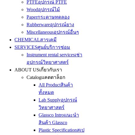
PTFE
อุปกรณ์ PTFE
Wood
อุปกรณ์ไม้
Paper
กระดาษทดลอง
Rubberware
อุปกรณ์ยาง
Miscellaneous
อุปกรณ์อื่นๆ
CHEMICAL
สารเคมี
SERVICES
ศูนย์บริการซ่อม
Instrument rental services
เช่า
อุปกรณ์วิทยาศาสตร์
ABOUT US
เกี่ยวกับเรา
Catalog
แคตตาล็อก
All Product
สินค้า
ทั้งหมด
Lab Supply
อุปกรณ์
วิทยาศาสตร์
Glassco Intro
แนะนำ
สินค้า Glassco
Plastic Specification
สเป