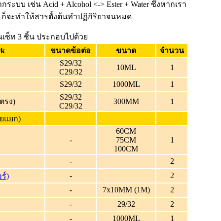
บบ เช่น Acid + Alcohol <-> Ester + Water ซึ่งหากเรา
ก็จะทำให้สารตั้งต้นทำปฏิกิริยาจนหมด
็นเซ็ท 3 ชิ้น ประกอบไปด้วย
rk
ขนาดข้อต่อ
ขนาด
จำนวน
S29/32
10ML
1
C29/32
S29/32
1000ML
1
S29/32
้ตรง)
300MM
1
C29/32
่ายแยก)
60CM
-
75CM
1
100CM
-
2
-
2
ร์)
-
7x10MM (1M)
2
-
29/32
2
-
1000ML
1