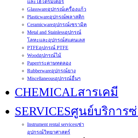
และไฮโดรมิเตอร์
Glassware
อุปกรณ์เครื่องแก้ว
Plasticware
อุปกรณ์พลาสติก
Ceramicware
อุปกรณ์เซรามิค
Metal and Stainless
อุปกรณ์
โลหะและอุปกรณ์สแตนเลส
PTFE
อุปกรณ์ PTFE
Wood
อุปกรณ์ไม้
Paper
กระดาษทดลอง
Rubberware
อุปกรณ์ยาง
Miscellaneous
อุปกรณ์อื่นๆ
CHEMICAL
สารเคมี
SERVICES
ศูนย์บริการซ
Instrument rental services
เช่า
อุปกรณ์วิทยาศาสตร์