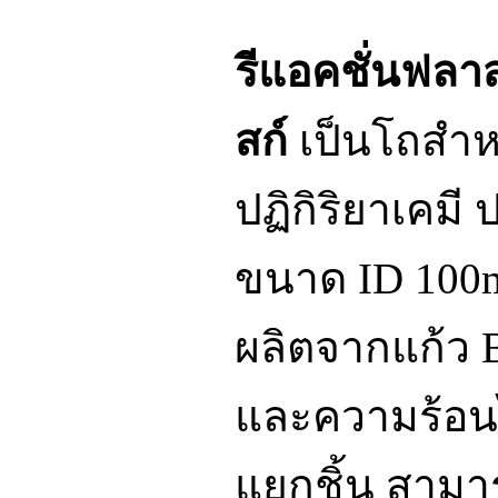
รีแอคชั่นฟลาส
สก์
เป็นโถสำห
ปฏิกิริยาเคม
ขนาด ID 100
ผลิตจากแก้ว 
และความร้อนไ
แยกชิ้น สามา