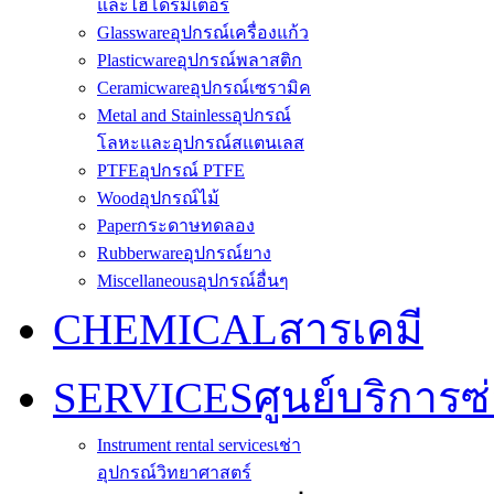
และไฮโดรมิเตอร์
Glassware
อุปกรณ์เครื่องแก้ว
Plasticware
อุปกรณ์พลาสติก
Ceramicware
อุปกรณ์เซรามิค
Metal and Stainless
อุปกรณ์
โลหะและอุปกรณ์สแตนเลส
PTFE
อุปกรณ์ PTFE
Wood
อุปกรณ์ไม้
Paper
กระดาษทดลอง
Rubberware
อุปกรณ์ยาง
Miscellaneous
อุปกรณ์อื่นๆ
CHEMICAL
สารเคมี
SERVICES
ศูนย์บริการซ
Instrument rental services
เช่า
อุปกรณ์วิทยาศาสตร์