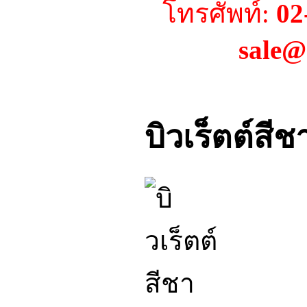
โทรศัพท์:
02
sale@
บิวเร็ตต์สี