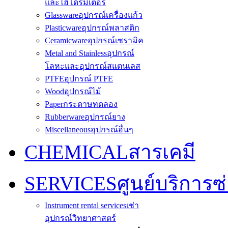
และไฮโดรมิเตอร์
Glassware
อุปกรณ์เครื่องแก้ว
Plasticware
อุปกรณ์พลาสติก
Ceramicware
อุปกรณ์เซรามิค
Metal and Stainless
อุปกรณ์
โลหะและอุปกรณ์สแตนเลส
PTFE
อุปกรณ์ PTFE
Wood
อุปกรณ์ไม้
Paper
กระดาษทดลอง
Rubberware
อุปกรณ์ยาง
Miscellaneous
อุปกรณ์อื่นๆ
CHEMICAL
สารเคมี
SERVICES
ศูนย์บริการซ
Instrument rental services
เช่า
อุปกรณ์วิทยาศาสตร์