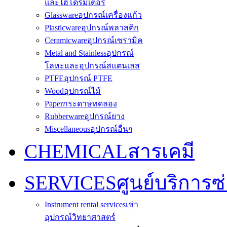
และไฮโดรมิเตอร์
Glassware
อุปกรณ์เครื่องแก้ว
Plasticware
อุปกรณ์พลาสติก
Ceramicware
อุปกรณ์เซรามิค
Metal and Stainless
อุปกรณ์
โลหะและอุปกรณ์สแตนเลส
PTFE
อุปกรณ์ PTFE
Wood
อุปกรณ์ไม้
Paper
กระดาษทดลอง
Rubberware
อุปกรณ์ยาง
Miscellaneous
อุปกรณ์อื่นๆ
CHEMICAL
สารเคมี
SERVICES
ศูนย์บริการซ
Instrument rental services
เช่า
อุปกรณ์วิทยาศาสตร์