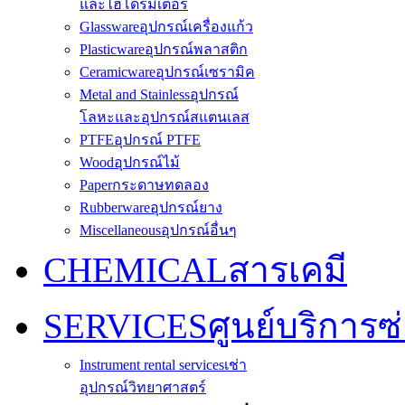
และไฮโดรมิเตอร์
Glassware
อุปกรณ์เครื่องแก้ว
Plasticware
อุปกรณ์พลาสติก
Ceramicware
อุปกรณ์เซรามิค
Metal and Stainless
อุปกรณ์
โลหะและอุปกรณ์สแตนเลส
PTFE
อุปกรณ์ PTFE
Wood
อุปกรณ์ไม้
Paper
กระดาษทดลอง
Rubberware
อุปกรณ์ยาง
Miscellaneous
อุปกรณ์อื่นๆ
CHEMICAL
สารเคมี
SERVICES
ศูนย์บริการซ
Instrument rental services
เช่า
อุปกรณ์วิทยาศาสตร์