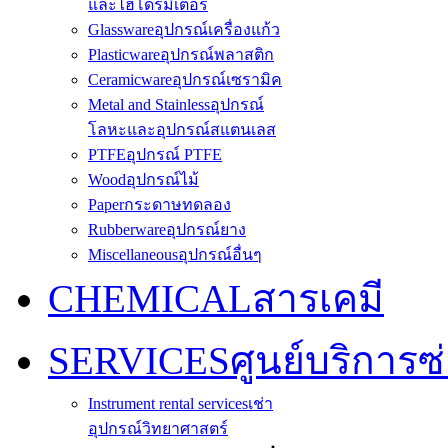
และไฮโดรมิเตอร์
Glassware
อุปกรณ์เครื่องแก้ว
Plasticware
อุปกรณ์พลาสติก
Ceramicware
อุปกรณ์เซรามิค
Metal and Stainless
อุปกรณ์
โลหะและอุปกรณ์สแตนเลส
PTFE
อุปกรณ์ PTFE
Wood
อุปกรณ์ไม้
Paper
กระดาษทดลอง
Rubberware
อุปกรณ์ยาง
Miscellaneous
อุปกรณ์อื่นๆ
CHEMICAL
สารเคมี
SERVICES
ศูนย์บริการซ
Instrument rental services
เช่า
อุปกรณ์วิทยาศาสตร์