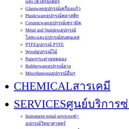
และไฮโดรมิเตอร์
Glassware
อุปกรณ์เครื่องแก้ว
Plasticware
อุปกรณ์พลาสติก
Ceramicware
อุปกรณ์เซรามิค
Metal and Stainless
อุปกรณ์
โลหะและอุปกรณ์สแตนเลส
PTFE
อุปกรณ์ PTFE
Wood
อุปกรณ์ไม้
Paper
กระดาษทดลอง
Rubberware
อุปกรณ์ยาง
Miscellaneous
อุปกรณ์อื่นๆ
CHEMICAL
สารเคมี
SERVICES
ศูนย์บริการซ
Instrument rental services
เช่า
อุปกรณ์วิทยาศาสตร์