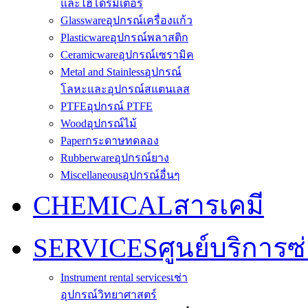
และไฮโดรมิเตอร์
Glassware
อุปกรณ์เครื่องแก้ว
Plasticware
อุปกรณ์พลาสติก
Ceramicware
อุปกรณ์เซรามิค
Metal and Stainless
อุปกรณ์
โลหะและอุปกรณ์สแตนเลส
PTFE
อุปกรณ์ PTFE
Wood
อุปกรณ์ไม้
Paper
กระดาษทดลอง
Rubberware
อุปกรณ์ยาง
Miscellaneous
อุปกรณ์อื่นๆ
CHEMICAL
สารเคมี
SERVICES
ศูนย์บริการซ
Instrument rental services
เช่า
อุปกรณ์วิทยาศาสตร์