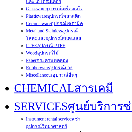
และไฮโดรมิเตอร์
Glassware
อุปกรณ์เครื่องแก้ว
Plasticware
อุปกรณ์พลาสติก
Ceramicware
อุปกรณ์เซรามิค
Metal and Stainless
อุปกรณ์
โลหะและอุปกรณ์สแตนเลส
PTFE
อุปกรณ์ PTFE
Wood
อุปกรณ์ไม้
Paper
กระดาษทดลอง
Rubberware
อุปกรณ์ยาง
Miscellaneous
อุปกรณ์อื่นๆ
CHEMICAL
สารเคมี
SERVICES
ศูนย์บริการซ
Instrument rental services
เช่า
อุปกรณ์วิทยาศาสตร์