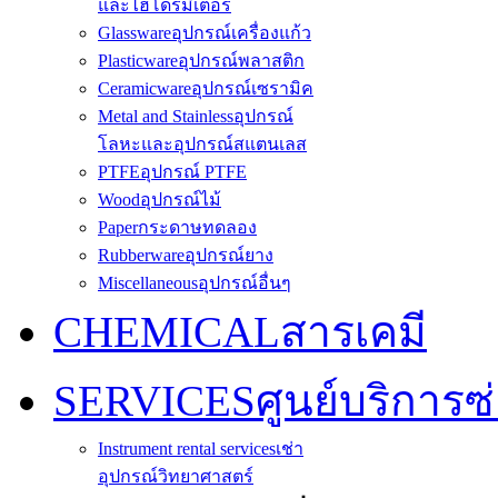
และไฮโดรมิเตอร์
Glassware
อุปกรณ์เครื่องแก้ว
Plasticware
อุปกรณ์พลาสติก
Ceramicware
อุปกรณ์เซรามิค
Metal and Stainless
อุปกรณ์
โลหะและอุปกรณ์สแตนเลส
PTFE
อุปกรณ์ PTFE
Wood
อุปกรณ์ไม้
Paper
กระดาษทดลอง
Rubberware
อุปกรณ์ยาง
Miscellaneous
อุปกรณ์อื่นๆ
CHEMICAL
สารเคมี
SERVICES
ศูนย์บริการซ
Instrument rental services
เช่า
อุปกรณ์วิทยาศาสตร์