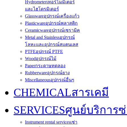
Hydrometer
เทอร์โมมิเตอร์
และไฮโดรมิเตอร์
Glassware
อุปกรณ์เครื่องแก้ว
Plasticware
อุปกรณ์พลาสติก
Ceramicware
อุปกรณ์เซรามิค
Metal and Stainless
อุปกรณ์
โลหะและอุปกรณ์สแตนเลส
PTFE
อุปกรณ์ PTFE
Wood
อุปกรณ์ไม้
Paper
กระดาษทดลอง
Rubberware
อุปกรณ์ยาง
Miscellaneous
อุปกรณ์อื่นๆ
CHEMICAL
สารเคมี
SERVICES
ศูนย์บริการซ
Instrument rental services
เช่า