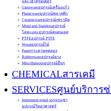
และไฮโดรมิเตอร์
Glassware
อุปกรณ์เครื่องแก้ว
Plasticware
อุปกรณ์พลาสติก
Ceramicware
อุปกรณ์เซรามิค
Metal and Stainless
อุปกรณ์
โลหะและอุปกรณ์สแตนเลส
PTFE
อุปกรณ์ PTFE
Wood
อุปกรณ์ไม้
Paper
กระดาษทดลอง
Rubberware
อุปกรณ์ยาง
Miscellaneous
อุปกรณ์อื่นๆ
CHEMICAL
สารเคมี
SERVICES
ศูนย์บริการซ
Instrument rental services
เช่า
อุปกรณ์วิทยาศาสตร์