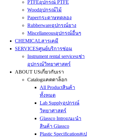
PTFE
อุปกรณ์ PTFE
Wood
อุปกรณ์ไม้
Paper
กระดาษทดลอง
Rubberware
อุปกรณ์ยาง
Miscellaneous
อุปกรณ์อื่นๆ
CHEMICAL
สารเคมี
SERVICES
ศูนย์บริการซ่อม
Instrument rental services
เช่า
อุปกรณ์วิทยาศาสตร์
ABOUT US
เกี่ยวกับเรา
Catalog
แคตตาล็อก
All Product
สินค้า
ทั้งหมด
Lab Supply
อุปกรณ์
วิทยาศาสตร์
Glassco Intro
แนะนำ
สินค้า Glassco
Plastic Specification
สเป